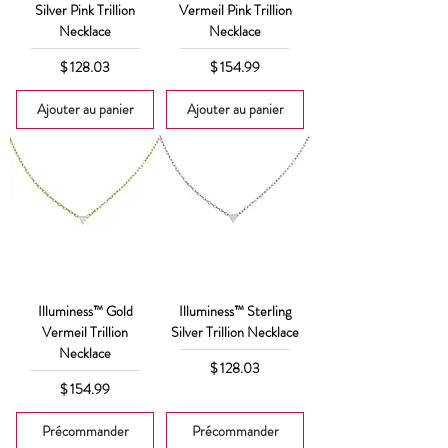
Silver Pink Trillion
Vermeil Pink Trillion
Necklace
Necklace
Prix
Prix
$ 128.03
$ 154.99
Ajouter au panier
Ajouter au panier
Illuminess™ Gold
Illuminess™ Sterling
Vermeil Trillion
Silver Trillion Necklace
Necklace
Prix
$ 128.03
Prix
$ 154.99
Précommander
Précommander