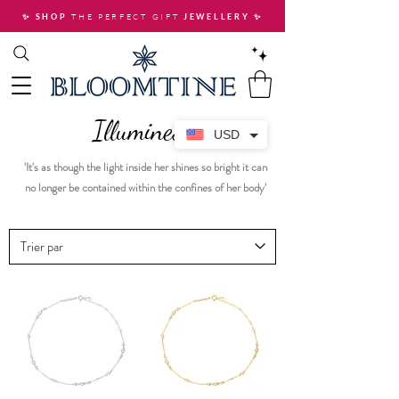
THE PERFECT GIFT
✨ SHOP
JEWELLERY
✨
Illuminess
USD
'It's as though the light inside her shines so bright it can
no longer be contained within the confines of her body'