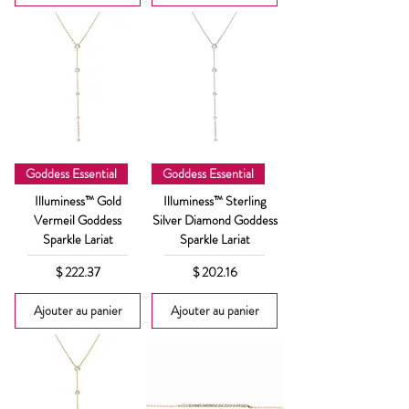
Goddess Essential
Goddess Essential
Illuminess™ Gold
Illuminess™ Sterling
Vermeil Goddess
Silver Diamond Goddess
Sparkle Lariat
Sparkle Lariat
Prix
Prix
$ 222.37
$ 202.16
Ajouter au panier
Ajouter au panier