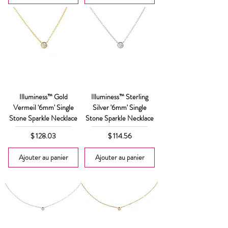
Illuminess™ Gold
Illuminess™ Sterling
Vermeil '6mm' Single
Silver '6mm' Single
Stone Sparkle Necklace
Stone Sparkle Necklace
Prix
Prix
$ 128.03
$ 114.56
Ajouter au panier
Ajouter au panier