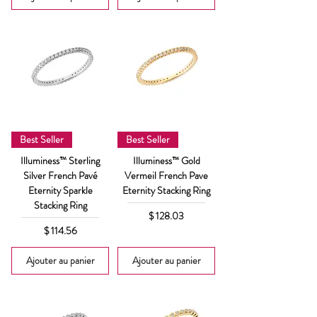
Best Seller
Best Seller
Illuminess™ Sterling
Illuminess™ Gold
Silver French Pavé
Vermeil French Pave
Eternity Sparkle
Eternity Stacking Ring
Stacking Ring
Prix
$ 128.03
Prix
$ 114.56
Ajouter au panier
Ajouter au panier