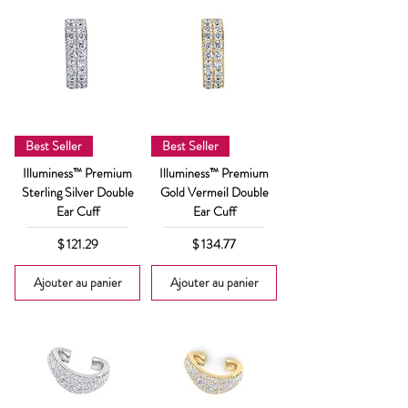
Best Seller
Best Seller
Illuminess™ Premium
Illuminess™ Premium
Sterling Silver Double
Gold Vermeil Double
Ear Cuff
Ear Cuff
Prix
Prix
$ 121.29
$ 134.77
Ajouter au panier
Ajouter au panier