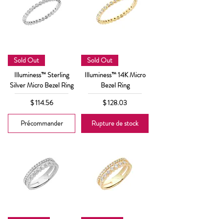
Sold Out
Sold Out
Illuminess™ Sterling
Illuminess™ 14K Micro
Silver Micro Bezel Ring
Bezel Ring
Prix
Prix
$ 114.56
$ 128.03
Précommander
Rupture de stock