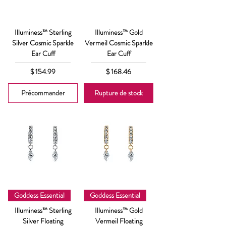
Illuminess™ Sterling
Illuminess™ Gold
Silver Cosmic Sparkle
Vermeil Cosmic Sparkle
Ear Cuff
Ear Cuff
Prix
Prix
$ 154.99
$ 168.46
Précommander
Rupture de stock
Goddess Essential
Goddess Essential
Illuminess™ Sterling
Illuminess™ Gold
Silver Floating
Vermeil Floating