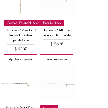
Goddess Essential | Sold Out
Back in Stock
Illuminess™ Rose Gold
Illuminess™ 14K Gold
Vermeil Goddess
Diamond Bar Bracelet
Sparkle Lariat
Prix
$ 936.66
Prix
$ 222.37
Ajouter au panier
Précommander
Illuminess™ 14K Rose
Essential