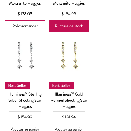
Moissanite Huggies
Moissanite Huggies
Prix
Prix
$ 128.03
$ 154.99
Précommander
Rupture de stock
Best Seller
Best Seller
Illuminess™ Sterling
Illuminess™ Gold
Silver Shooting Star
Vermeil Shooting Star
Huggies
Huggies
Prix
Prix
$ 154.99
$ 181.94
Ajouter au panier
Ajouter au panier