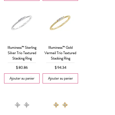
Illuminess™ Sterling
Illuminess™ Gold
Silver Trio Textured
Vermeil Trio Textured
Stacking Ring
Stacking Ring
Prix
Prix
$ 80.86
$ 94.34
Ajouter au panier
Ajouter au panier