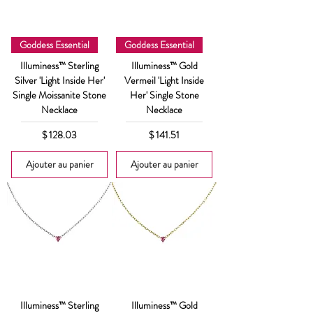
Goddess Essential
Goddess Essential
Illuminess™ Sterling
Illuminess™ Gold
Silver 'Light Inside Her'
Vermeil 'Light Inside
Single Moissanite Stone
Her' Single Stone
Necklace
Necklace
Prix
Prix
$ 128.03
$ 141.51
Ajouter au panier
Ajouter au panier
Illuminess™ Sterling
Illuminess™ Gold