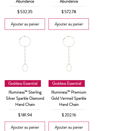
Abundance
Abundance
Prix
Prix
$ 532.35
$ 572.78
Ajouter au panier
Ajouter au panier
Goddess Essential
Goddess Essential
Illuminess™ Sterling
Illuminess™ Premium
Silver Sparkle Diamond
Gold Vermeil Sparkle
Hand Chain
Hand Chain
Prix
Prix
$ 181.94
$ 202.16
Ajouter au panier
Ajouter au panier