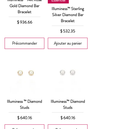
Gold Diamond Bar
Illuminess™ Sterling
Bracelet
Silver Diamond Bar
Bracelet
Prix
$ 936.66
Prix
$ 532.35
Précommander
Ajouter au panier
Illuminess ™ Diamond
Illuminess™ Diamond
Studs
Studs
Prix
Prix
$ 640.16
$ 640.16