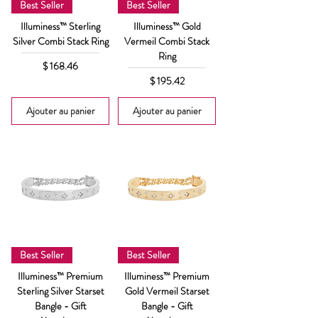
Best Seller
Best Seller
Illuminess™ Sterling
Illuminess™ Gold
Silver Combi Stack Ring
Vermeil Combi Stack
Ring
Prix
$ 168.46
Prix
$ 195.42
Ajouter au panier
Ajouter au panier
Best Seller
Best Seller
Illuminess™ Premium
Illuminess™ Premium
Sterling Silver Starset
Gold Vermeil Starset
Bangle - Gift
Bangle - Gift