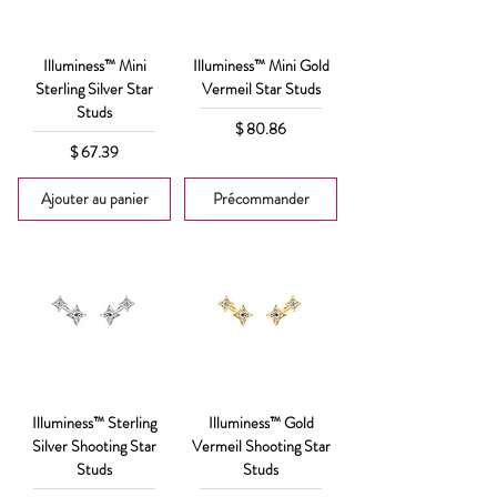
Illuminess™ Mini
Illuminess™ Mini Gold
Sterling Silver Star
Vermeil Star Studs
Studs
Prix
$ 80.86
Prix
$ 67.39
Ajouter au panier
Précommander
Illuminess™ Sterling
Illuminess™ Gold
Silver Shooting Star
Vermeil Shooting Star
Studs
Studs