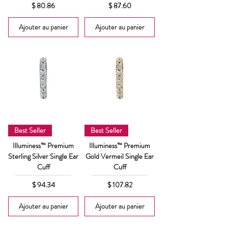
Prix
Prix
$ 80.86
$ 87.60
Ajouter au panier
Ajouter au panier
Best Seller
Best Seller
Illuminess™ Premium
Illuminess™ Premium
Sterling Silver Single Ear
Gold Vermeil Single Ear
Cuff
Cuff
Prix
Prix
$ 94.34
$ 107.82
Ajouter au panier
Ajouter au panier