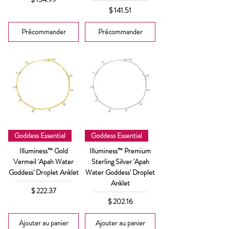
Prix
$ 141.51
Précommander
Précommander
Goddess Essential
Goddess Essential
Illuminess™ Gold
Illuminess™ Premium
Vermeil 'Apah Water
Sterling Silver 'Apah
Goddess' Droplet Anklet
Water Goddess' Droplet
Anklet
Prix
$ 222.37
Prix
$ 202.16
Ajouter au panier
Ajouter au panier