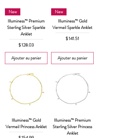
New
New
Illuminess™ Premium
Illuminess™ Gold
Sterling Silver Sparkle
Vermeil Sparkle Anklet
Anklet
Prix
$ 141.51
Prix
$ 128.03
Ajouter au panier
Ajouter au panier
Illuminess™ Gold
Illuminess™ Premium
Vermeil Princess Anklet
Sterling Silver Princess
Anklet
Prix
$ 154.99