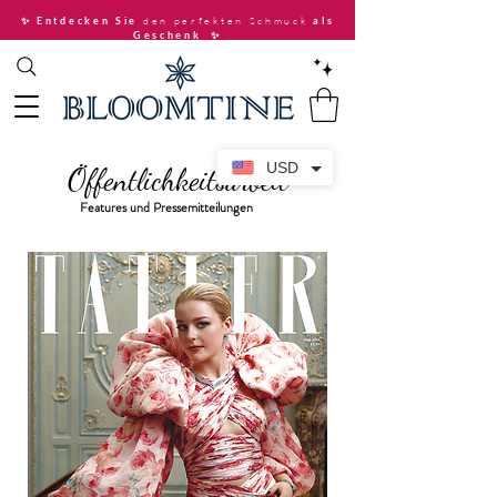
den perfekten Schmuck
✨ Entdecken Sie
als
Geschenk
✨
USD
Öffentlichkeitsarbeit
Features und Pressemitteilungen