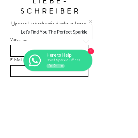
LIEBE-
SCHREIBER
Unsere Liebesbriefe direkt in Ihren 
Posteingang
Let's Find You The Perfect Sparkle
Vorname
1
Here to Help
E-Mail
*
Chief Sparkle Officer
I'm Online
Liebesschreiber