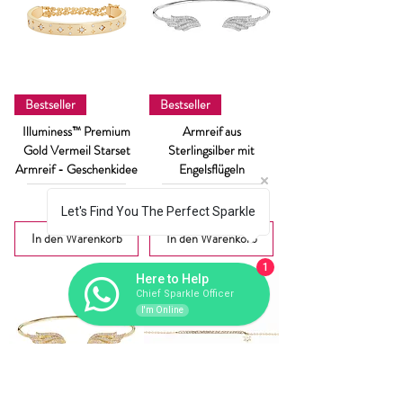
Bestseller
Bestseller
Illuminess™ Premium
Armreif aus
Gold Vermeil Starset
Sterlingsilber mit
Armreif - Geschenkidee
Engelsflügeln
Preis
Preis
$ 572.01
$ 370.12
Let's Find You The Perfect Sparkle
In den Warenkorb
In den Warenkorb
1
Here to Help
Chief Sparkle Officer
I'm Online