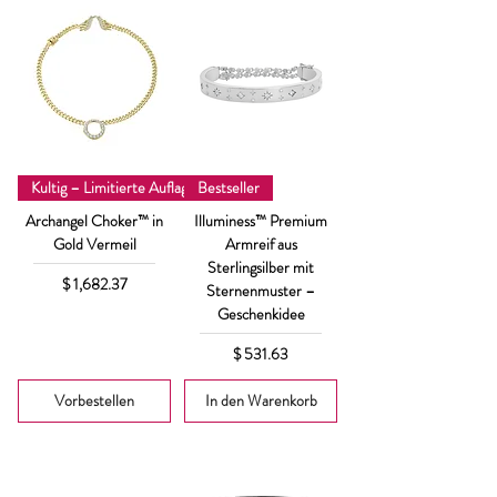
Kultig – Limitierte Auflage
Bestseller
Archangel Choker™ in
Illuminess™ Premium
Gold Vermeil
Armreif aus
Sterlingsilber mit
Preis
$ 1,682.37
Sternenmuster –
Geschenkidee
Preis
$ 531.63
Vorbestellen
In den Warenkorb