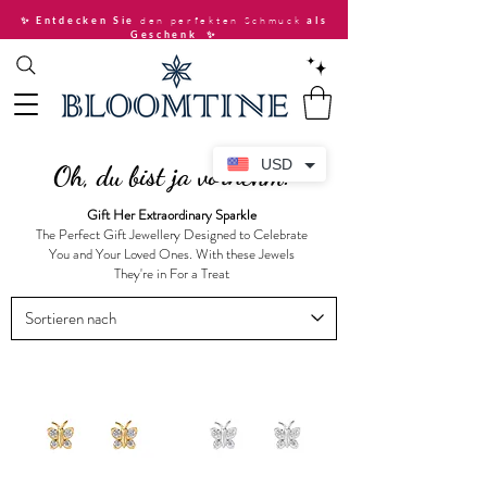
den perfekten Schmuck
✨ Entdecken Sie
als
Geschenk
✨
USD
Oh, du bist ja vornehm.
Gift Her Extraordinary Sparkle
The Perfect Gift Jewellery Designed to Celebrate
You and Your Loved Ones. With these Jewels
They're in For a Treat