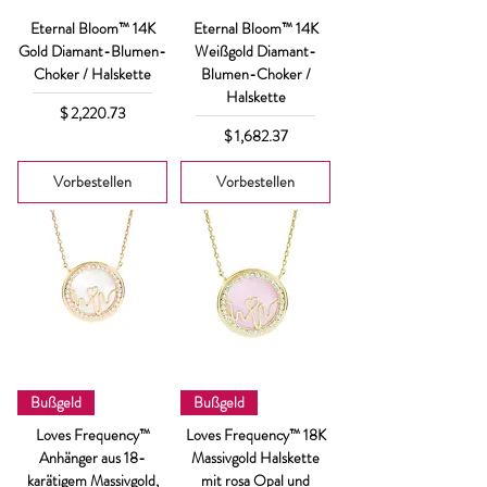
Eternal Bloom™ 14K
Eternal Bloom™ 14K
Gold Diamant-Blumen-
Weißgold Diamant-
Choker / Halskette
Blumen-Choker /
Halskette
Preis
$ 2,220.73
Preis
$ 1,682.37
Vorbestellen
Vorbestellen
Bußgeld
Bußgeld
Loves Frequency™
Loves Frequency™ 18K
Anhänger aus 18-
Massivgold Halskette
karätigem Massivgold,
mit rosa Opal und