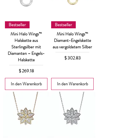
Bestseller
Bestseller
Mini Halo Wings™
Mini Halo Wings™
Halskette aus
Diamant-Engelskette
Sterlingsilber mit
aus vergoldetem Silber
Diamanten – Engels-
Preis
$ 302.83
Halskette
Preis
$ 269.18
In den Warenkorb
In den Warenkorb