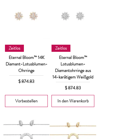
Zeitlos
Zeitlos
Eternal Bloom™ 14K
Eternal Bloom™
Diamant-Lotusblumen-
Lotusblumen-
Ohrringe
Diamantohrringe aus
14-karätigem Weißgold
Preis
$ 874.83
Preis
$ 874.83
Vorbestellen
In den Warenkorb