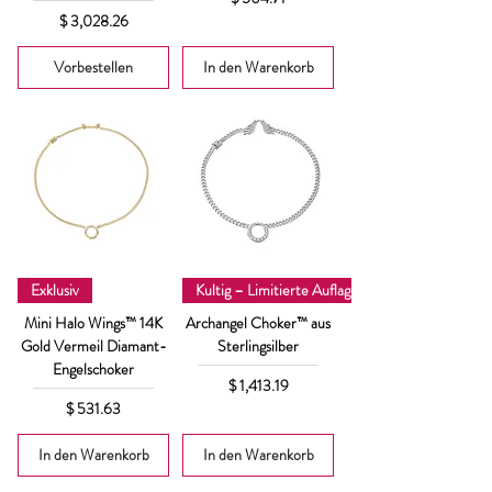
Preis
$ 3,028.26
Vorbestellen
In den Warenkorb
Exklusiv
Kultig – Limitierte Auflage
Mini Halo Wings™ 14K
Archangel Choker™ aus
Gold Vermeil Diamant-
Sterlingsilber
Engelschoker
Preis
$ 1,413.19
Preis
$ 531.63
In den Warenkorb
In den Warenkorb