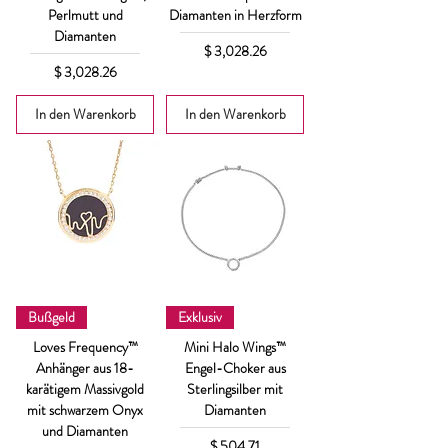
Perlmutt und
Diamanten in Herzform
Diamanten
Preis
$ 3,028.26
Preis
$ 3,028.26
In den Warenkorb
In den Warenkorb
Bußgeld
Exklusiv
Loves Frequency™
Mini Halo Wings™
Anhänger aus 18-
Engel-Choker aus
karätigem Massivgold
Sterlingsilber mit
mit schwarzem Onyx
Diamanten
und Diamanten
Preis
$ 504.71