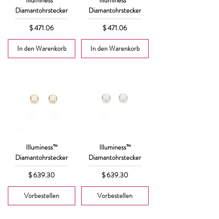
Diamantohrstecker
Diamantohrstecker
Preis
Preis
$ 471.06
$ 471.06
In den Warenkorb
In den Warenkorb
Illuminess™
Illuminess™
Diamantohrstecker
Diamantohrstecker
Preis
Preis
$ 639.30
$ 639.30
Vorbestellen
Vorbestellen