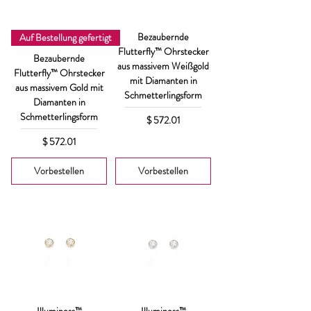
Bezaubernde
Auf Bestellung gefertigt
Flutterfly™ Ohrstecker
Bezaubernde
aus massivem Weißgold
Flutterfly™ Ohrstecker
mit Diamanten in
aus massivem Gold mit
Schmetterlingsform
Diamanten in
Schmetterlingsform
Preis
$ 572.01
Preis
$ 572.01
Vorbestellen
Vorbestellen
Illuminess™
Illuminess™