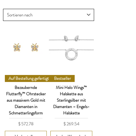
Auf Bestellung gefertigt
Bestseller
Bezaubernde
Mini Halo Wings™
Flutterfly™ Ohrstecker
Halskette aus
aus massivem Gold mit
Sterlingsilber mit
Diamanten in
Diamanten – Engels-
Schmetterlingsform
Halskette
Preis
Preis
$ 572.78
$ 269.54