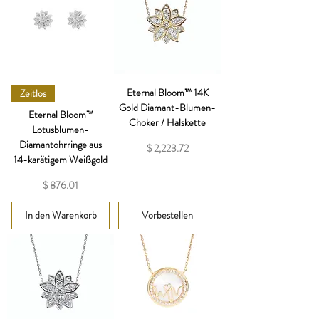
Eternal Bloom™ 14K
Zeitlos
Gold Diamant-Blumen-
Eternal Bloom™
Choker / Halskette
Lotusblumen-
Diamantohrringe aus
Preis
$ 2,223.72
14-karätigem Weißgold
Preis
$ 876.01
In den Warenkorb
Vorbestellen