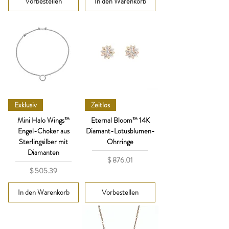
Vorbestellen
In den Warenkorb
Exklusiv
Zeitlos
Mini Halo Wings™
Eternal Bloom™ 14K
Engel-Choker aus
Diamant-Lotusblumen-
Sterlingsilber mit
Ohrringe
Diamanten
Preis
$ 876.01
Preis
$ 505.39
In den Warenkorb
Vorbestellen