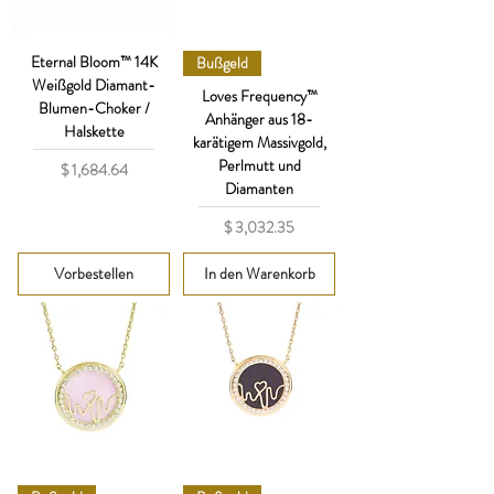
Eternal Bloom™ 14K
Bußgeld
Weißgold Diamant-
Loves Frequency™
Blumen-Choker /
Anhänger aus 18-
Halskette
karätigem Massivgold,
Perlmutt und
Preis
$ 1,684.64
Diamanten
Preis
$ 3,032.35
Vorbestellen
In den Warenkorb