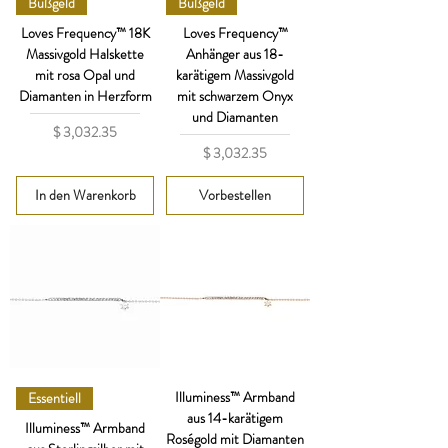
Bußgeld
Bußgeld
Loves Frequency™ 18K
Loves Frequency™
Massivgold Halskette
Anhänger aus 18-
mit rosa Opal und
karätigem Massivgold
Diamanten in Herzform
mit schwarzem Onyx
und Diamanten
Preis
$ 3,032.35
Preis
$ 3,032.35
In den Warenkorb
Vorbestellen
Illuminess™ Armband
Essentiell
aus 14-karätigem
Illuminess™ Armband
Roségold mit Diamanten