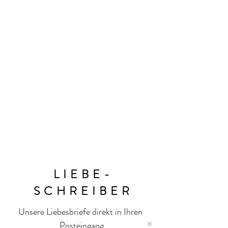
überzogen ist.
Die diamantgeschliffene Kabelkette
reflektiert das Licht und erzeugt so die
Illusion von Funkeln über die gesamte
Halskette.
Das perfekte Geschenk für sie. Einzeln
erhältlich. © Design urheberrechtlich
geschützt. Jetzt kaufen, solange der
Vorrat reicht oder bei unseren Händlern
@
Wolf and Badger.
LIEBE-
SCHREIBER
Unsere Liebesbriefe direkt in Ihren 
Posteingang