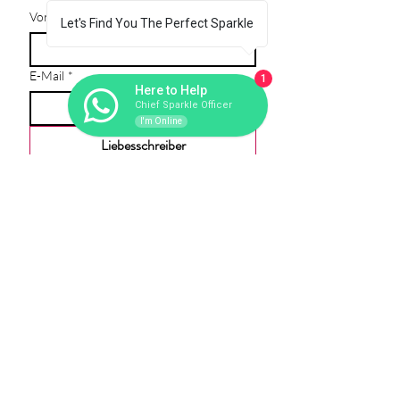
Vorname
Let's Find You The Perfect Sparkle
E-Mail
*
1
Here to Help
Chief Sparkle Officer
I'm Online
Liebesschreiber