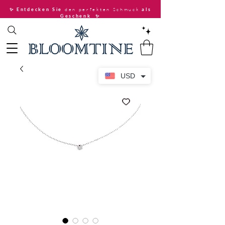
den perfekten Schmuck
✨ Entdecken Sie
als
Geschenk
✨
USD