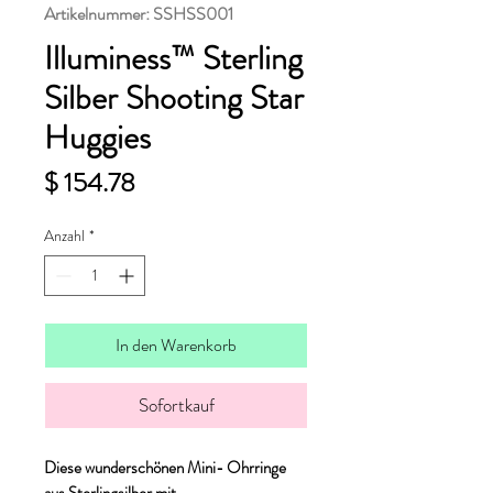
Artikelnummer: SSHSS001
Illuminess™ Sterling
Silber Shooting Star
Huggies
Preis
$ 154.78
Anzahl
*
In den Warenkorb
Sofortkauf
Diese wunderschönen Mini-
Ohrringe
aus Sterlingsilber mit