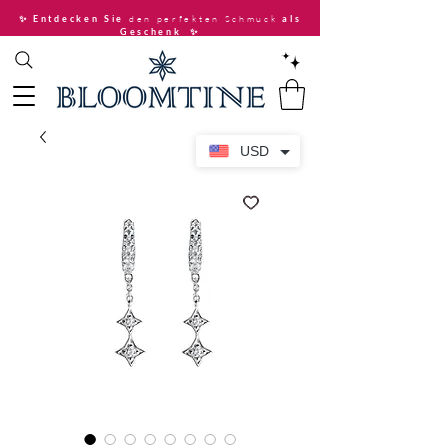
den perfekten Schmuck
✨ Entdecken Sie
als
Geschenk
✨
USD