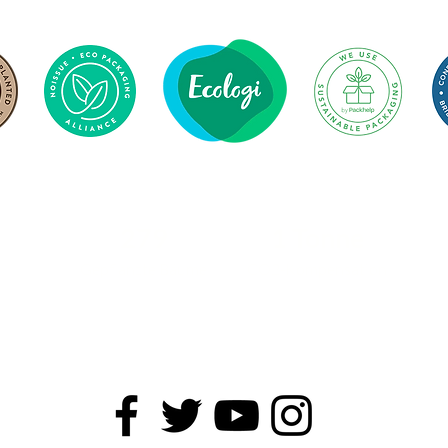
279
1 Tonne
Gepflanzte Bäume
CO2-Kompensation