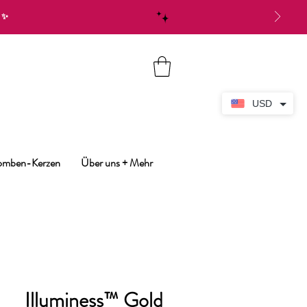
✨
USD
bomben-Kerzen
Über uns + Mehr
Illuminess™ Gold