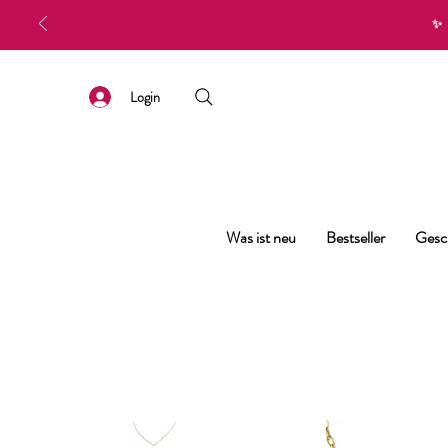
✨
Login
Was ist neu
Bestseller
Gesc