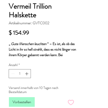
Vermeil Trillion
Halskette
Artikelnummer: GVTC002
Preis
$ 154.99
„
Gute Menschen leuchten
“ – Es ist, als ob das
Licht in ihr so hell strahlt, dass es nicht länger von
ihrem Körper gebannt werden kann. Bei
Bloomtine nennen wir sie „Illumi-ness“, kurz für
Anzahl
*
„erleuchtete Prinzessin“.
Diese Illuminess™ Trillion-Halskette aus 14-
Versand innerhalb von 10 Tagen nach
karätigem Gold-Vermeil verleiht Ihrem
Bestelldatum
Schmuckstück einen Hauch von verführerischem
Funkeln und erinnert Sie an Ihr inneres Licht. Auf
Vorbestellen
der Rückseite des Trillion-Steins verbirgt sich