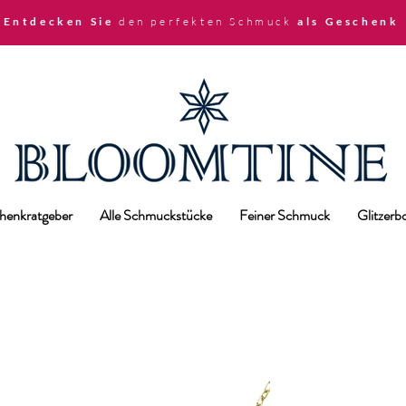
 Entdecken Sie
den perfekten Schmuck
als Geschenk
henkratgeber
Alle Schmuckstücke
Feiner Schmuck
Glitzer