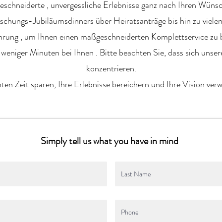
eschneiderte
, unvergessliche
Erlebnisse
ganz nach Ihren
Wünsc
schungs-Jubiläumsdinners
über Heiratsanträge
bis hin zu
viele
hrung
, um Ihnen einen
maßgeschneiderten Komplettservice
zu 
b
weniger Minuten
bei Ihnen
. Bitte beachten Sie, dass sich unse
konzentrieren.
hten
Zeit sparen, Ihre Erlebnisse bereichern
und Ihre
Vision verw
Simply
tell us what you have in mind