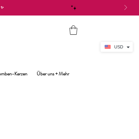
✨
USD
bomben-Kerzen
Über uns + Mehr