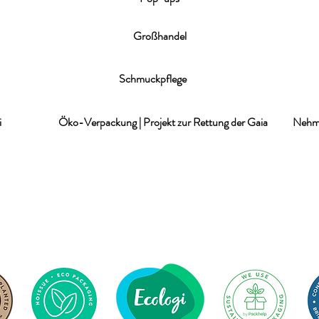
Großhandel
Schmuckpflege
i
Öko-Verpackung | Projekt zur Rettung der Gaia
Nehme