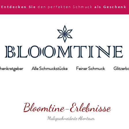
 Entdecken Sie
den perfekten Schmuck
als Geschenk
henkratgeber
Alle Schmuckstücke
Feiner Schmuck
Glitzer
Bloomtine-Erlebnisse
Maßgeschneiderte Abenteuer