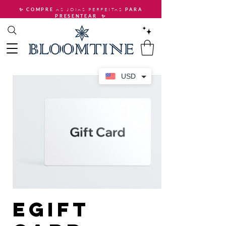
AS JOIAS PERFEITAS
✨ COMPRE
PARA
PRESENTEAR
✨
USD
eGift