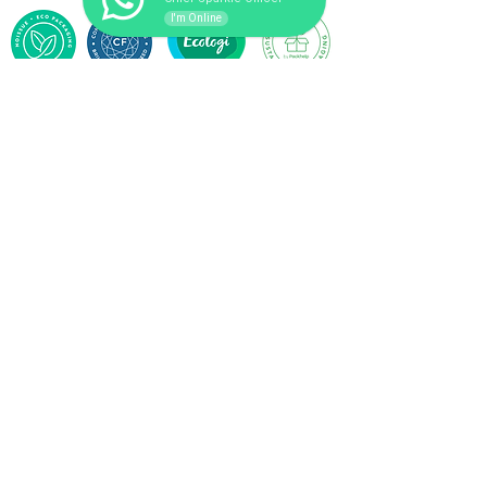
I'm Online
279
1 tonelada
Compensação de
Árvores
CO2
plantadas
Contate-nos
Entregas e Devoluções
Participe do nosso programa de afiliados
Revendedor
Garantia / Reparos
Perguntas frequentes
Recompensas | Pontos de
Fidelidade