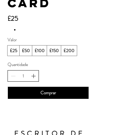
Card
£25
Valor
£25
£50
£100
£150
£200
Quantidade
Comprar
ESCRITOR DE