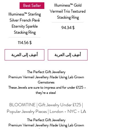
Illuminess™ Gold
Best Seller
Vermeil Trio Textured
Illuminess™ Sterling
Stacking Ring
Silver French Pavé
Eternity Sparkle
السعر
$ 94.34
Stacking Ring
السعر
$ 114.56
أضِف إلى العربة
أضِف إلى العربة
The Perfect Gift Jewellery
Premium Vermeil Jewellery Made Using Lab Grown
Gemstones
These Jewels are sure to impress and for under £125 -
they're a steal
BLOOMTINE | Gift Jewelry Under £125 |
Popular Jewelry Pieces | London - NYC - LA
The Perfect Gift Jewellery
Premium Vermeil Jewellery Made Using Lab Grown