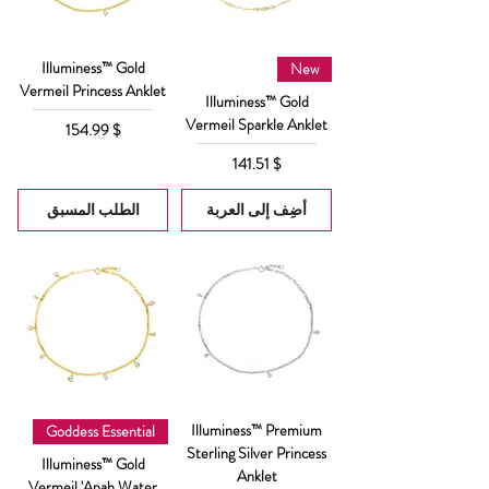
Illuminess™ Gold
New
Vermeil Princess Anklet
Illuminess™ Gold
Vermeil Sparkle Anklet
السعر
$ 154.99
السعر
$ 141.51
أضِف إلى العربة
الطلب المسبق
Illuminess™ Premium
Goddess Essential
Sterling Silver Princess
Illuminess™ Gold
Anklet
Vermeil 'Apah Water