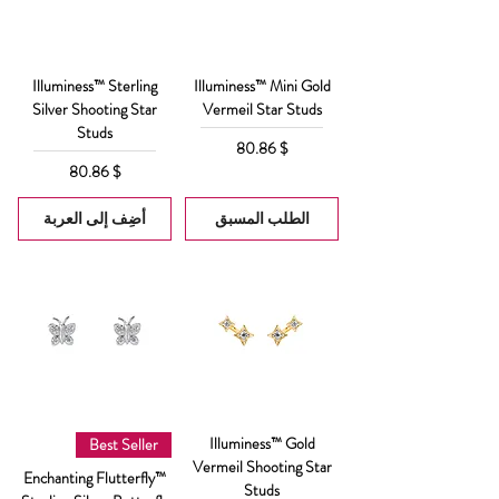
Illuminess™ Sterling
Illuminess™ Mini Gold
Silver Shooting Star
Vermeil Star Studs
Studs
السعر
$ 80.86
السعر
$ 80.86
الطلب المسبق
أضِف إلى العربة
Illuminess™ Gold
Best Seller
Vermeil Shooting Star
Enchanting Flutterfly™
Studs