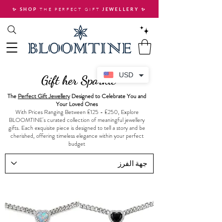
THE PERFECT GIFT
✨ SHOP
JEWELLERY
✨
USD
Gift her Sparkle
The
Perfect Gift Jewellery
Designed to Celebrate You and
Your Loved Ones
With Prices Ranging Between £125 - £250, Explore
BLOOMTINE's curated collection of meaningful jewellery
gifts. Each exquisite piece is designed to tell a story and be
cherished, offering timeless elegance within your perfect
budget